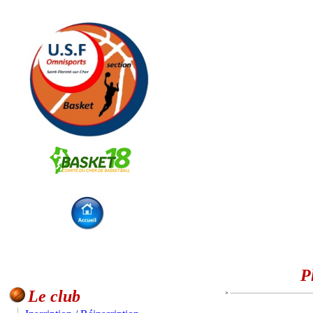
P
Le club