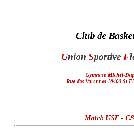
Club de Basket
U
nion
S
portive
F
l
Gymnase Michel-Du
Rue des Varennes 18400 St Fl
Match USF - CS