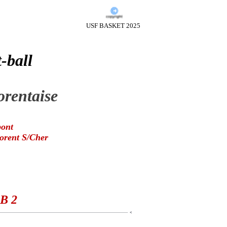
USF BASKET 2025
-ball
orentaise
pont
orent S/Cher
B 2