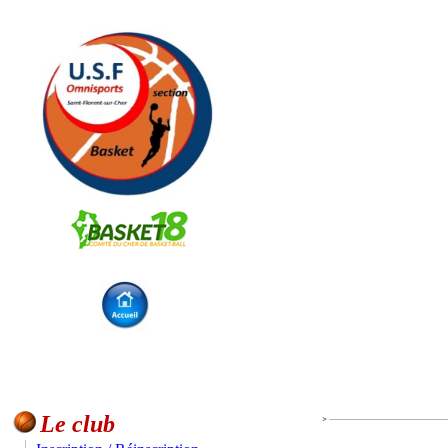
Le club