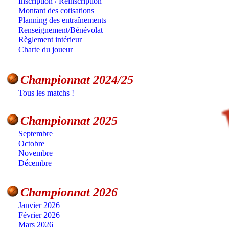
Inscription / Réinscription
Montant des cotisations
Planning des entraînements
Renseignement/Bénévolat
Règlement intérieur
Charte du joueur
Championnat 2024/25
Tous les matchs !
Championnat 2025
Septembre
Octobre
Novembre
Décembre
Championnat 2026
Janvier 2026
Février 2026
Mars 2026